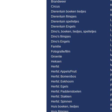
K
Brandweer
K
Circus
K
Dierentuin boeken liedjes
K
Dierentuin filmpjes
L
Dierentuin spelletjes
L
Dierentuin Engels
L
Dino's, boeken, liedjes, spelletjes
L
Dino's filmpjes
L
Dino's Engels
L
Familie
L
Fotografie/film
M
Groente
M
Heksen
M
Herfst
M
Herfst: Appels/Fruit
P
Herfst: Bomen/bos
P
Herfst: Eekhoorn
P
Herfst: Egels
P
Herfst: Paddenstoelen
P
Herfst: Slakken
R
Herfst: Spinnen
R
Huis boeken, liedjes
s
Huis filmpjes