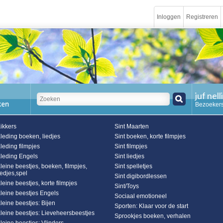
Inloggen
Registreren
juf nell
Bezoekers
ikkers
Sint Maarten
leding boeken, liedjes
Sint boeken, korte filmpjes
leding filmpjes
Sint filmpjes
leding Engels
Sint liedjes
leine beestjes, boeken, filmpjes,
Sint spelletjes
iedjes,spel
Sint digibordlessen
leine beestjes, korte filmpjes
Sint/Toys
leine beestjes Engels
Sociaal emotioneel
leine beestjes: Bijen
Sporten: Klaar voor de start
leine beestjes: Lieveheersbeestjes
Sprookjes boeken, verhalen