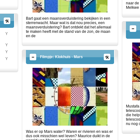
naar de 
Melkwe
Bart gaat een maansverduistering bekijken in een
sterrenwacht. Maar wat is dat nou precies, een
maansverduistering? Bart ontdekt dat het allemaal
te maken heeft met de stand van de zon, de maan
Y
en de
Y
Y
Filmpje: Klokhuis - Mars
Y
Mustafa 
telesco
die help
telesco
nu nog 
Was er op Mars water? Waren er rivieren en was er
dus ook misschien wel leven? Maurice duikt in de