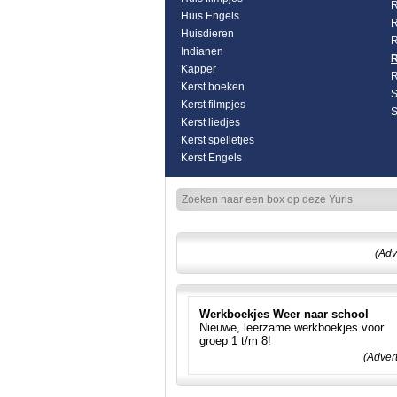
R
Huis Engels
R
Huisdieren
R
Indianen
R
Kapper
R
Kerst boeken
S
Kerst filmpjes
S
Kerst liedjes
Kerst spelletjes
Kerst Engels
(Adv
Werkboekjes Weer naar school
Nieuwe, leerzame werkboekjes voor
groep 1 t/m 8!
(Adver