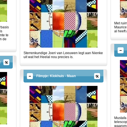
Met ruim
rbasis
Maurice
is
al heeft
mte te
in de
Sterrenkundige Joeri van Leeuwen legt aan Nienke
uit wat het Heelal nou precies is.
t
Filmpje: Klokhuis - Maan
Mustafa 
telescop
waarom 