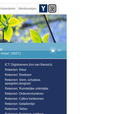
Adverteren
Werkboekjes
ie
10
 totaal: 168571
ICT: Digidoeners (los van thema's)
Rekenen: Kleur
Rekenen: Reeksen
Rekenen: Vorm, schaduw,
spiegelen,tangram
Rekenen: Ruimtelijke oriëntatie
Rekenen: Ordenen/sorteren
Rekenen: Cijfers herkennen
Rekenen: Getallenlijn
Rekenen: Tellen