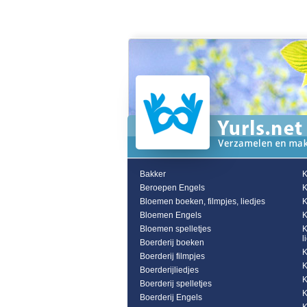
Bakker
K
Beroepen Engels
K
Bloemen boeken, filmpjes, liedjes
K
Bloemen Engels
K
Bloemen spelletjes
K
l
Boerderij boeken
K
Boerderij filmpjes
K
Boerderijliedjes
K
Boerderij spelletjes
K
Boerderij Engels