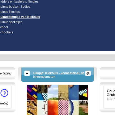
idders en kastelen, filmpjes
uimte boeken, liedjes
uimte filmpjes
uimtefilmpjes van Klokhuis
uimte spelletjes
chool
choolreis
Filmpje: Klokhuis - Zonnestelsel, de
ertentie)
binnenplaneten
Goud
Ontde
start
tentie)