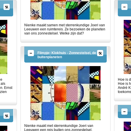
Nienke maakt samen met sterrenkundige Joeri van
Leeuwen een ruimtereis. Ze bezoeken de planeten
van ons zonnestelsel. Welke zijn dat?
Filmpje: Klokhuis - Zonnestelsel, de
buitenplaneten
De
Hoe is 
 als
Hoe is h
n. Ernst
André Ku
 zien
toekoms
Nienke maakt met sterrenkundige Joeri van
Leeuwen een reis buiten ons zonnestelsel.