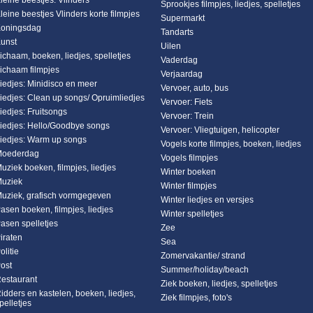
leine beestjes: Vlinders
Sprookjes filmpjes, liedjes, spelletjes
leine beestjes Vlinders korte filmpjes
Supermarkt
oningsdag
Tandarts
unst
Uilen
ichaam, boeken, liedjes, spelletjes
Vaderdag
ichaam filmpjes
Verjaardag
iedjes: Minidisco en meer
Vervoer, auto, bus
iedjes: Clean up songs/ Opruimliedjes
Vervoer: Fiets
iedjes: Fruitsongs
Vervoer: Trein
iedjes: Hello/Goodbye songs
Vervoer: Vliegtuigen, helicopter
iedjes: Warm up songs
Vogels korte filmpjes, boeken, liedjes
oederdag
Vogels filmpjes
uziek boeken, filmpjes, liedjes
Winter boeken
uziek
Winter filmpjes
uziek, grafisch vormgegeven
Winter liedjes en versjes
asen boeken, filmpjes, liedjes
Winter spelletjes
asen spelletjes
Zee
iraten
Sea
olitie
Zomervakantie/ strand
ost
Summer/holiday/beach
estaurant
Ziek boeken, liedjes, spelletjes
idders en kastelen, boeken, liedjes,
Ziek filmpjes, foto's
pelletjes