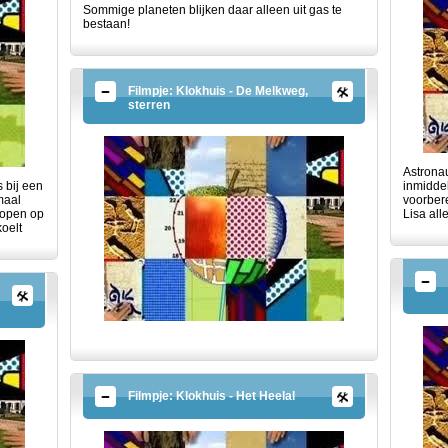
Sommige planeten blijken daar alleen uit gas te
bestaan!
Filmpje: Klokhuis - De Melkweg,
sterren
Astronau
s bij een
inmiddel
maal
voorbere
lopen op
Lisa all
koelt
Filmpje: Klokhuis - Het Heelal