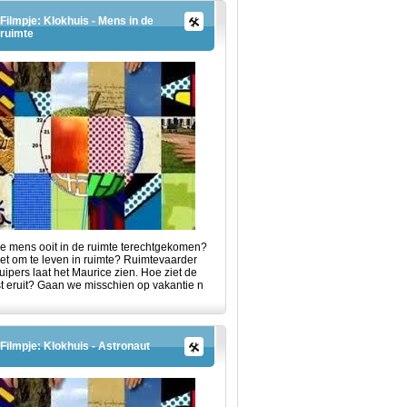
Filmpje: Klokhuis - Mens in de
ruimte
de mens ooit in de ruimte terechtgekomen?
et om te leven in ruimte? Ruimtevaarder
ipers laat het Maurice zien. Hoe ziet de
t eruit? Gaan we misschien op vakantie n
Filmpje: Klokhuis - Astronaut