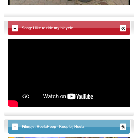
Song: I like to ride my bicycle
Filmpje: HoelaHoep - Koop bij Hoela