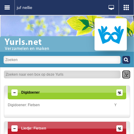
juf nellie
Digidoener
Digidoener: Fietsen
Y
Liedje: Fietsen