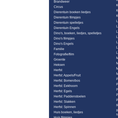
K
Brandweer
K
Circus
K
Dierentuin boeken liedjes
K
Dierentuin filmpjes
L
Dierentuin spelletjes
L
Dierentuin Engels
L
Dino's, boeken, liedjes, spelletjes
L
Dino's filmpjes
L
Dino's Engels
L
Familie
L
Fotografie/film
M
Groente
M
Heksen
M
Herfst
M
Herfst: Appels/Fruit
P
Herfst: Bomen/bos
P
Herfst: Eekhoorn
P
Herfst: Egels
P
Herfst: Paddenstoelen
P
Herfst: Slakken
R
Herfst: Spinnen
R
Huis boeken, liedjes
s
Huis filmpjes