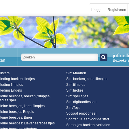
Inloggen
Registreren
juf nell
Bezoekers
ikkers
Sint Maarten
leding boeken, liedjes
Sint boeken, korte filmpjes
leding filmpjes
Sint filmpjes
leding Engels
Sint liedjes
leine beestjes, boeken, filmpjes,
Sint spelletjes
iedjes,spel
Sint digibordlessen
leine beestjes, korte filmpjes
Sint/Toys
leine beestjes Engels
Sociaal emotioneel
leine beestjes: Bijen
Sporten: Klaar voor de start
leine beestjes: Lieveheersbeestjes
Sprookjes boeken, verhalen