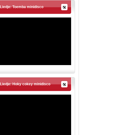
Liedje: Toemba minidisco
Liedje: Hoky cokey minidisco