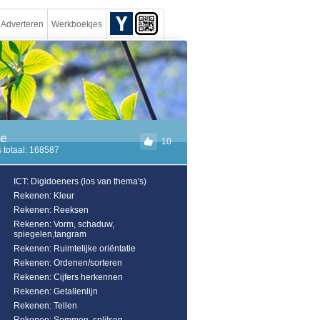
Adverteren
Werkboekjes
ie
10
 totaal: 168587
ICT: Digidoeners (los van thema's)
Rekenen: Kleur
Rekenen: Reeksen
Rekenen: Vorm, schaduw,
spiegelen,tangram
Rekenen: Ruimtelijke oriëntatie
Rekenen: Ordenen/sorteren
Rekenen: Cijfers herkennen
Rekenen: Getallenlijn
Rekenen: Tellen