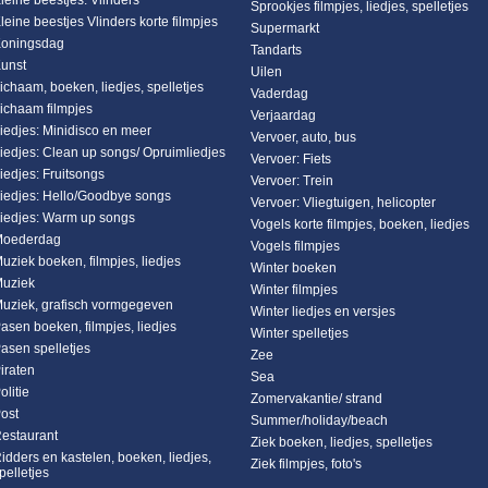
leine beestjes: Vlinders
Sprookjes filmpjes, liedjes, spelletjes
leine beestjes Vlinders korte filmpjes
Supermarkt
oningsdag
Tandarts
unst
Uilen
ichaam, boeken, liedjes, spelletjes
Vaderdag
ichaam filmpjes
Verjaardag
iedjes: Minidisco en meer
Vervoer, auto, bus
iedjes: Clean up songs/ Opruimliedjes
Vervoer: Fiets
iedjes: Fruitsongs
Vervoer: Trein
iedjes: Hello/Goodbye songs
Vervoer: Vliegtuigen, helicopter
iedjes: Warm up songs
Vogels korte filmpjes, boeken, liedjes
oederdag
Vogels filmpjes
uziek boeken, filmpjes, liedjes
Winter boeken
uziek
Winter filmpjes
uziek, grafisch vormgegeven
Winter liedjes en versjes
asen boeken, filmpjes, liedjes
Winter spelletjes
asen spelletjes
Zee
iraten
Sea
olitie
Zomervakantie/ strand
ost
Summer/holiday/beach
estaurant
Ziek boeken, liedjes, spelletjes
idders en kastelen, boeken, liedjes,
Ziek filmpjes, foto's
pelletjes