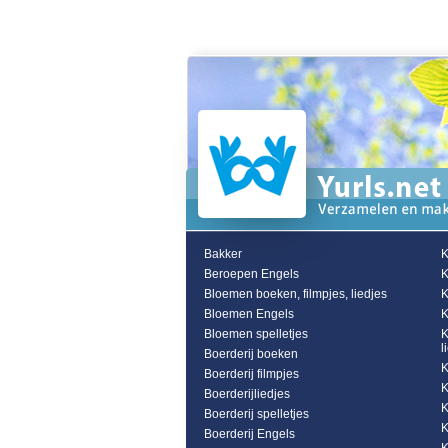
Bakker
K
Beroepen Engels
K
Bloemen boeken, filmpjes, liedjes
K
Bloemen Engels
K
Bloemen spelletjes
K
l
Boerderij boeken
K
Boerderij filmpjes
K
Boerderijliedjes
K
Boerderij spelletjes
K
Boerderij Engels