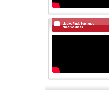
Liedje: Pinda liep langs
spoorwegbaan