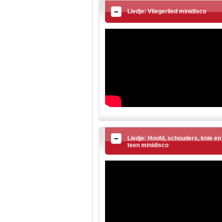
Liedje: Vliegerlied minidisco
Liedje: Hoofd, schouders, knie en
teen minidisco