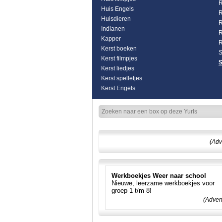
R
Huis Engels
R
Huisdieren
R
Indianen
R
Kapper
R
Kerst boeken
S
Kerst filmpjes
S
Kerst liedjes
Kerst spelletjes
Kerst Engels
(Adv
Werkboekjes Weer naar school
Nieuwe, leerzame werkboekjes voor
groep 1 t/m 8!
(Adver