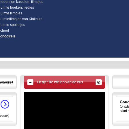
idders en kastelen, filmpjes
uimte boeken, liedjes
uimte filmpjes
uimtefilmpjes van Klokhuis
uimte spelletjes
chool
choolreis
Liedje: De wielen van de bus
ertentie)
Goud
Ontde
start
tentie)