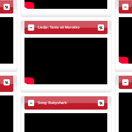
Liedje: Tante uit Marokko
Song: Babyshark