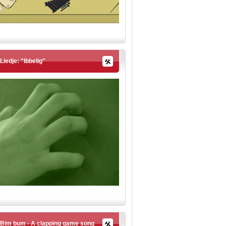
Liedje: "Ibbelig"
Bim bum - A clapping game song