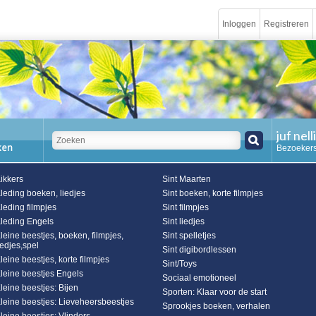
Inloggen
Registreren
juf nell
Bezoekers
ikkers
Sint Maarten
leding boeken, liedjes
Sint boeken, korte filmpjes
leding filmpjes
Sint filmpjes
leding Engels
Sint liedjes
leine beestjes, boeken, filmpjes,
Sint spelletjes
iedjes,spel
Sint digibordlessen
leine beestjes, korte filmpjes
Sint/Toys
leine beestjes Engels
Sociaal emotioneel
leine beestjes: Bijen
Sporten: Klaar voor de start
leine beestjes: Lieveheersbeestjes
Sprookjes boeken, verhalen