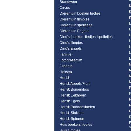
K
Brandweer
K
Circus
K
Dierentuin boeken liedjes
K
Dierentuin filmpjes
L
Dierentuin spelletjes
L
Dierentuin Engels
L
Dino's, boeken, liedjes, spelletjes
L
Dino's filmpjes
L
Dino's Engels
L
Familie
L
Fotografie/film
M
Groente
M
Heksen
M
Herfst
M
Herfst: Appels/Fruit
P
Herfst: Bomen/bos
P
Herfst: Eekhoorn
P
Herfst: Egels
P
Herfst: Paddenstoelen
P
Herfst: Slakken
R
Herfst: Spinnen
R
Huis boeken, liedjes
s
Huis filmpjes