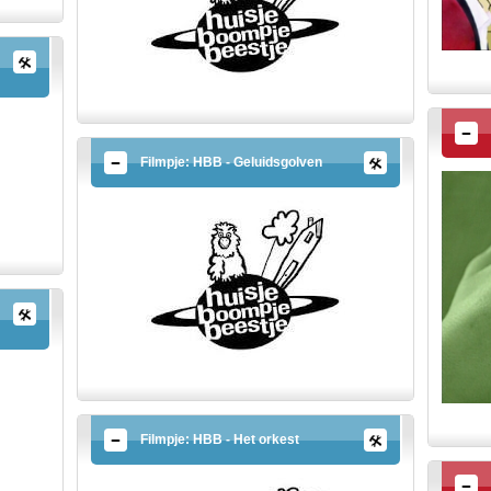
Filmpje: HBB - Geluidsgolven
Filmpje: HBB - Het orkest