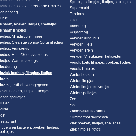
leine beestjes: Vlinders
Sprookjes filmpjes, liedjes, spelletjes
leine beestjes Vlinders korte filmpjes
Supermarkt
oningsdag
Tandarts
unst
Uilen
ichaam, boeken, liedjes, spelletjes
Vaderdag
ichaam filmpjes
Verjaardag
iedjes: Minidisco en meer
Vervoer, auto, bus
iedjes: Clean up songs/ Opruimliedjes
Vervoer: Fiets
iedjes: Fruitsongs
Vervoer: Trein
iedjes: Hello/Goodbye songs
Vervoer: Vliegtuigen, helicopter
iedjes: Warm up songs
Vogels korte filmpjes, boeken, liedjes
oederdag
Vogels filmpjes
uziek boeken, filmpjes, liedjes
Winter boeken
uziek
Winter filmpjes
uziek, grafisch vormgegeven
Winter liedjes en versjes
asen boeken, filmpjes, liedjes
Winter spelletjes
asen spelletjes
Zee
iraten
Sea
olitie
Zomervakantie/ strand
ost
Summer/holiday/beach
estaurant
Ziek boeken, liedjes, spelletjes
idders en kastelen, boeken, liedjes,
Ziek filmpjes, foto's
pelletjes