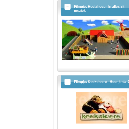
Filmpje: Hoelahoep - In alles zit
muziek
Filmpje: Koekeloere - Hoor je dat