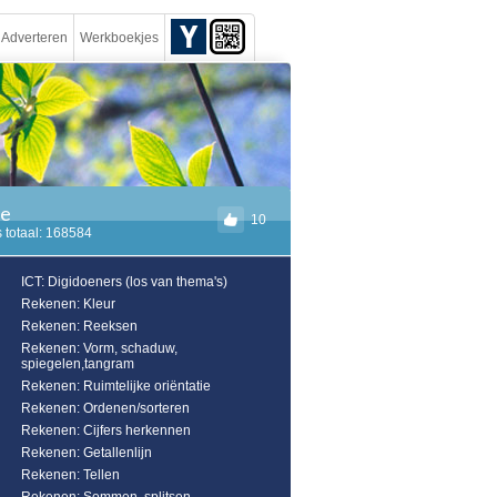
Adverteren
Werkboekjes
ie
10
 totaal: 168584
ICT: Digidoeners (los van thema's)
Rekenen: Kleur
Rekenen: Reeksen
Rekenen: Vorm, schaduw,
spiegelen,tangram
Rekenen: Ruimtelijke oriëntatie
Rekenen: Ordenen/sorteren
Rekenen: Cijfers herkennen
Rekenen: Getallenlijn
Rekenen: Tellen