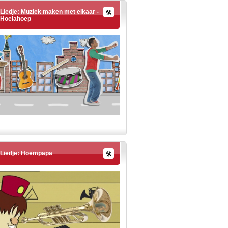
Liedje: Muziek maken met elkaar -
Hoelahoep
Liedje: Hoempapa