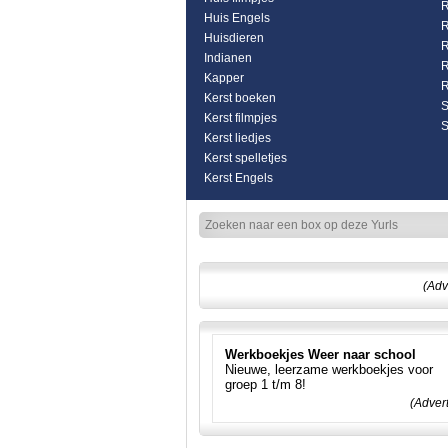
R
Huis Engels
R
Huisdieren
R
Indianen
R
Kapper
R
Kerst boeken
S
Kerst filmpjes
S
Kerst liedjes
Kerst spelletjes
Kerst Engels
(Adv
Werkboekjes Weer naar school
Nieuwe, leerzame werkboekjes voor
groep 1 t/m 8!
(Adver