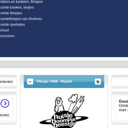
idders en kastelen, filmpjes
uimte boeken, liedjes
uimte filmpjes
uimtefilmpjes van Klokhuis
uimte spelletjes
chool
choolreis
Filmpje: HBB - Muziek
ertentie)
Goud
Ontde
start
tentie)