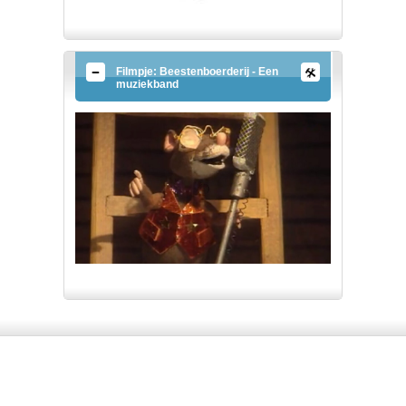
Filmpje: Beestenboerderij - Een
muziekband