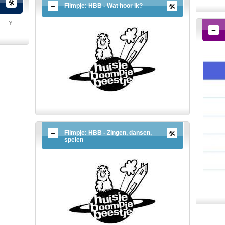
Filmpje: HBB - Wat hoor ik?
Y
Filmpje: HBB - Zingen, dansen,
spelen