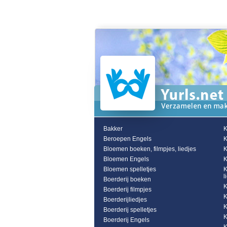
Bakker
K
Beroepen Engels
K
Bloemen boeken, filmpjes, liedjes
K
Bloemen Engels
K
Bloemen spelletjes
K
l
Boerderij boeken
K
Boerderij filmpjes
K
Boerderijliedjes
K
Boerderij spelletjes
K
Boerderij Engels