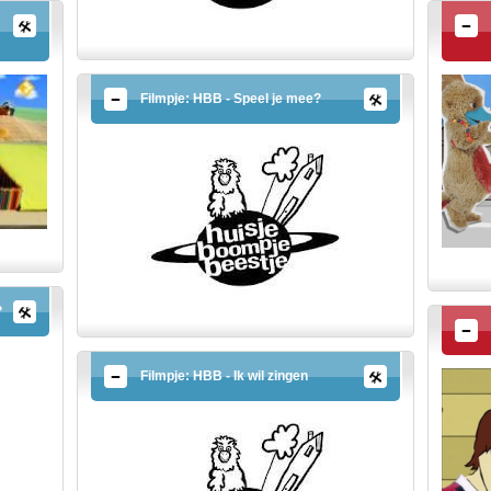
Filmpje: HBB - Speel je mee?
?
Filmpje: HBB - Ik wil zingen