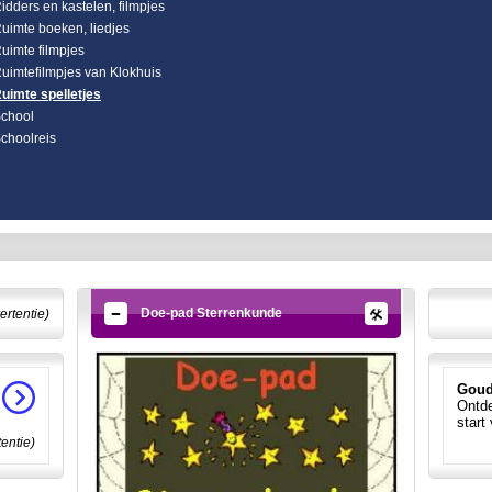
idders en kastelen, filmpjes
uimte boeken, liedjes
uimte filmpjes
uimtefilmpjes van Klokhuis
uimte spelletjes
chool
choolreis
Doe-pad Sterrenkunde
ertentie)
Goud
Ontde
start
tentie)