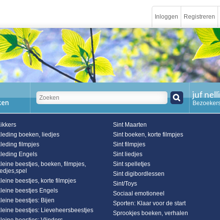
Inloggen
Registreren
juf nell
Bezoekers
ikkers
Sint Maarten
leding boeken, liedjes
Sint boeken, korte filmpjes
leding filmpjes
Sint filmpjes
leding Engels
Sint liedjes
leine beestjes, boeken, filmpjes,
Sint spelletjes
iedjes,spel
Sint digibordlessen
leine beestjes, korte filmpjes
Sint/Toys
leine beestjes Engels
Sociaal emotioneel
leine beestjes: Bijen
Sporten: Klaar voor de start
leine beestjes: Lieveheersbeestjes
Sprookjes boeken, verhalen