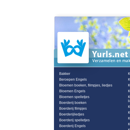
Bakker
K
Beroepen Engels
K
Bloemen boeken, filmpjes, liedjes
K
Bloemen Engels
K
Bloemen spelletjes
K
l
Boerderij boeken
K
Boerderij filmpjes
K
Boerderijliedjes
K
Boerderij spelletjes
K
Boerderij Engels