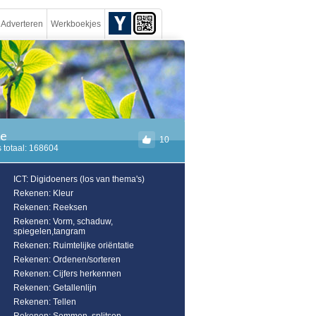
Adverteren
Werkboekjes
ie
10
 totaal: 168604
ICT: Digidoeners (los van thema's)
Rekenen: Kleur
Rekenen: Reeksen
Rekenen: Vorm, schaduw,
spiegelen,tangram
Rekenen: Ruimtelijke oriëntatie
Rekenen: Ordenen/sorteren
Rekenen: Cijfers herkennen
Rekenen: Getallenlijn
Rekenen: Tellen