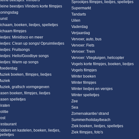
leine beestjes: Vlinders
Sprookjes filmpjes, liedjes, spelletjes
leine beestjes Vlinders korte filmpjes
Supermarkt
oningsdag
Tandarts
unst
Uilen
ichaam, boeken, liedjes, spelletjes
Vaderdag
ichaam filmpjes
Verjaardag
iedjes: Minidisco en meer
Vervoer, auto, bus
iedjes: Clean up songs/ Opruimliedjes
Vervoer: Fiets
iedjes: Fruitsongs
Vervoer: Trein
iedjes: Hello/Goodbye songs
Vervoer: Vliegtuigen, helicopter
iedjes: Warm up songs
Vogels korte filmpjes, boeken, liedjes
oederdag
Vogels filmpjes
uziek boeken, filmpjes, liedjes
Winter boeken
uziek
Winter filmpjes
uziek, grafisch vormgegeven
Winter liedjes en versjes
asen boeken, filmpjes, liedjes
Winter spelletjes
asen spelletjes
Zee
iraten
Sea
olitie
Zomervakantie/ strand
ost
Summer/holiday/beach
estaurant
Ziek boeken, liedjes, spelletjes
idders en kastelen, boeken, liedjes,
Ziek filmpjes, foto's
pelletjes