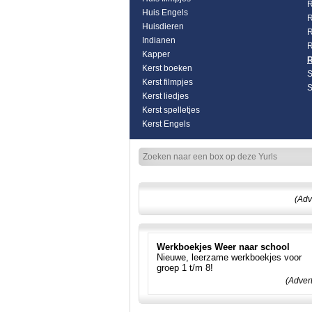
R
Huis Engels
R
Huisdieren
R
Indianen
R
Kapper
R
Kerst boeken
S
Kerst filmpjes
S
Kerst liedjes
Kerst spelletjes
Kerst Engels
(Adv
Werkboekjes Weer naar school
Nieuwe, leerzame werkboekjes voor
groep 1 t/m 8!
(Adver