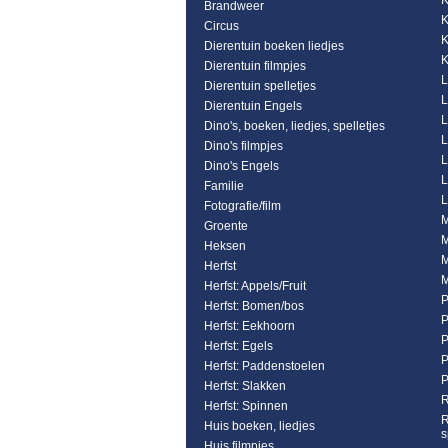
K
Brandweer
K
Circus
K
Dierentuin boeken liedjes
K
Dierentuin filmpjes
L
Dierentuin spelletjes
L
Dierentuin Engels
L
Dino's, boeken, liedjes, spelletjes
L
Dino's filmpjes
L
Dino's Engels
L
Familie
L
Fotografie/film
M
Groente
M
Heksen
M
Herfst
M
Herfst: Appels/Fruit
P
Herfst: Bomen/bos
P
Herfst: Eekhoorn
P
Herfst: Egels
P
Herfst: Paddenstoelen
P
Herfst: Slakken
R
Herfst: Spinnen
R
Huis boeken, liedjes
s
Huis filmpjes