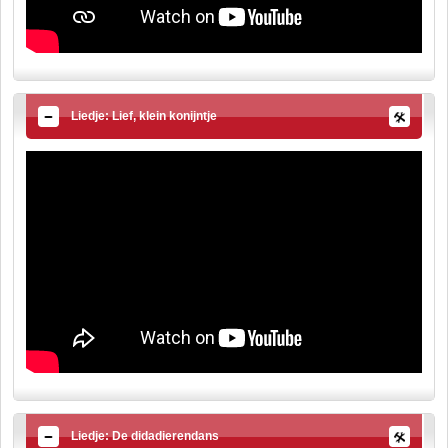
Liedje: Lief, klein konijntje
Liedje: De didadierendans