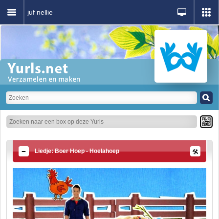
juf nellie
Liedje: Boer Hoep - Hoelahoep