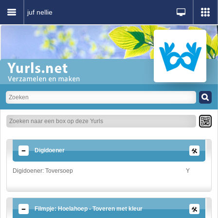
juf nellie
Digidoener
Digidoener: Toversoep
Y
Filmpje: Hoelahoep - Toveren met kleur