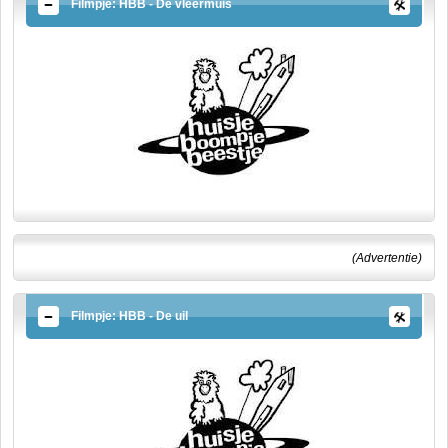
Filmpje: HBB - De vleermuis
(Advertentie)
Filmpje: HBB - De uil