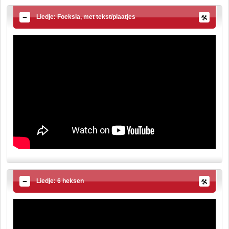
Liedje: Foeksia, met tekst/plaatjes
Liedje: 6 heksen