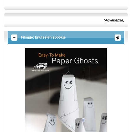
(Advertentie)
Filmpje: knutselen spookje