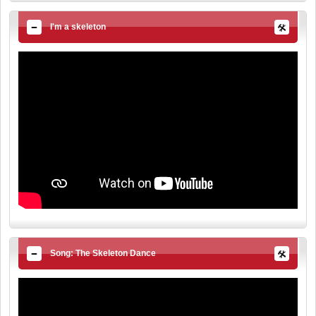
I'm a skeleton
Song: The Skeleton Dance