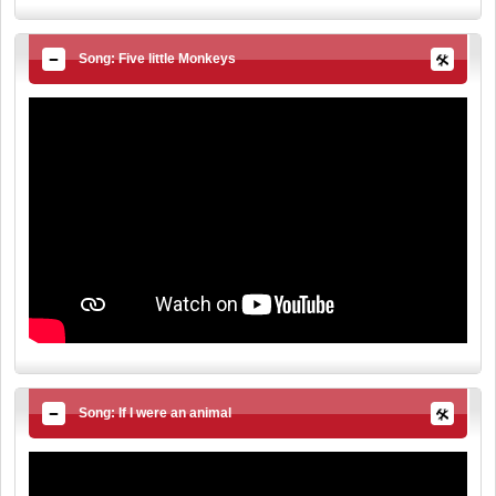
Song: Five little Monkeys
Song: If I were an animal