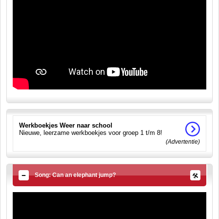
Werkboekjes Weer naar school
Nieuwe, leerzame werkboekjes voor groep 1 t/m 8!
(Advertentie)
Song: Can an elephant jump?