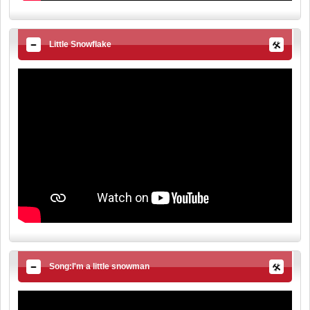
Little Snowflake
Song:I'm a little snowman