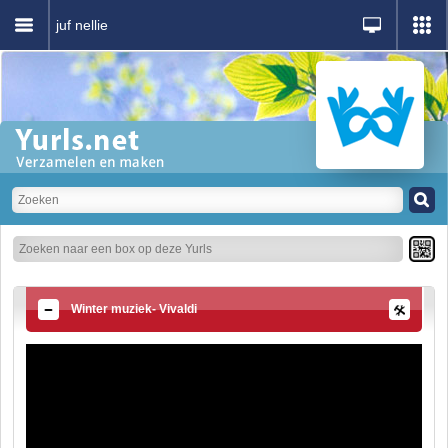
juf nellie
Winter muziek- Vivaldi