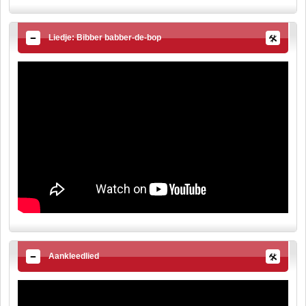
Liedje: Bibber babber-de-bop
Aankleedlied