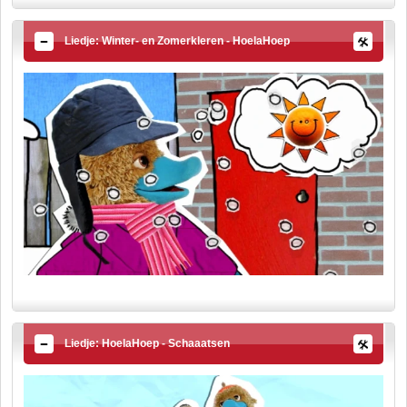
Liedje: Winter- en Zomerkleren - HoelaHoep
Liedje: HoelaHoep - Schaaatsen