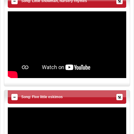
Song: Little snowman, nursery rhymes
Song: Five little eskimos