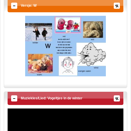
Versje: W
Muziekles/Lied: Vogeltjes in de winter