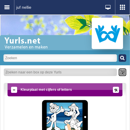
juf nellie
Kleurplaat met cijfers of letters