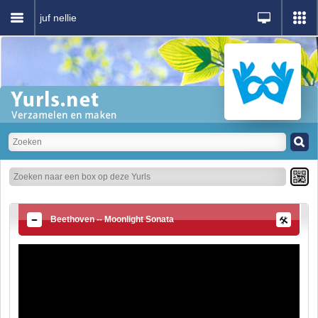
juf nellie
Beethoven -- Moonlight Sonata