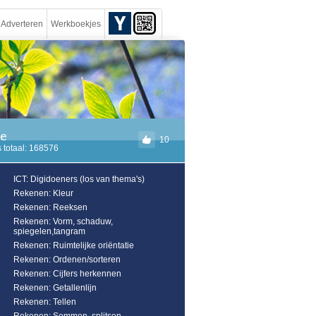
Adverteren
Werkboekjes
ie
10
 totaal: 168576
ICT: Digidoeners (los van thema's)
Rekenen: Kleur
Rekenen: Reeksen
Rekenen: Vorm, schaduw,
spiegelen,tangram
Rekenen: Ruimtelijke oriëntatie
Rekenen: Ordenen/sorteren
Rekenen: Cijfers herkennen
Rekenen: Getallenlijn
Rekenen: Tellen