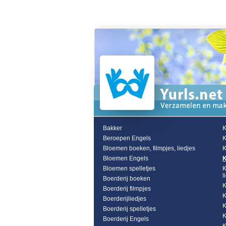
Bakker
K
Beroepen Engels
K
Bloemen boeken, filmpjes, liedjes
K
Bloemen Engels
K
Bloemen spelletjes
K
l
Boerderij boeken
K
Boerderij filmpjes
K
Boerderijliedjes
K
Boerderij spelletjes
K
Boerderij Engels