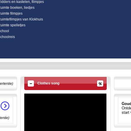
idders en kastelen, filmpjes
uimte boeken, liedjes
uimte filmpjes
uimtefilmpjes van Klokhuis
uimte spelletjes
chool
choolreis
Clothes song
ertentie)
Goud
Ontde
start
tentie)