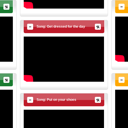
Song: Get dressed for the day
Song: Put on your shoes