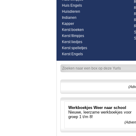
R
Huis Engels
R
Huisdieren
R
Indianen
R
Kapper
R
Kerst boeken
S
Kerst filmpjes
S
Kerst liedjes
Kerst spelletjes
Kerst Engels
(Adv
Werkboekjes Weer naar school
Nieuwe, leerzame werkboekjes voor
groep 1 t/m 8!
(Adver