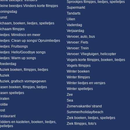
leine beestjes: Vlinders
Sprookjes filmpjes, liedjes, spelletjes
leine beestjes Vlinders korte filmpjes
Supermarkt
oningsdag
Tandarts
unst
Uilen
ichaam, boeken, liedjes, spelletjes
Vaderdag
ichaam filmpjes
Verjaardag
iedjes: Minidisco en meer
Vervoer, auto, bus
iedjes: Clean up songs/ Opruimliedjes
Vervoer: Fiets
iedjes: Fruitsongs
Vervoer: Trein
iedjes: Hello/Goodbye songs
Vervoer: Vliegtuigen, helicopter
iedjes: Warm up songs
Vogels korte filmpjes, boeken, liedjes
oederdag
Vogels filmpjes
uziek boeken, filmpjes, liedjes
Winter boeken
uziek
Winter filmpjes
uziek, grafisch vormgegeven
Winter liedjes en versjes
asen boeken, filmpjes, liedjes
Winter spelletjes
asen spelletjes
Zee
iraten
Sea
olitie
Zomervakantie/ strand
ost
Summer/holiday/beach
estaurant
Ziek boeken, liedjes, spelletjes
idders en kastelen, boeken, liedjes,
Ziek filmpjes, foto's
pelletjes