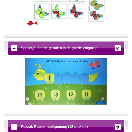
Spelletje: Zet de getallen in de goede volgorde
Puzzel: Rupsje nooitgenoeg (12 stukjes)