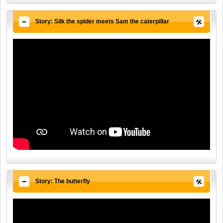
Story: Silk the spider meets Sam the caterpillar
Story: The butterfly