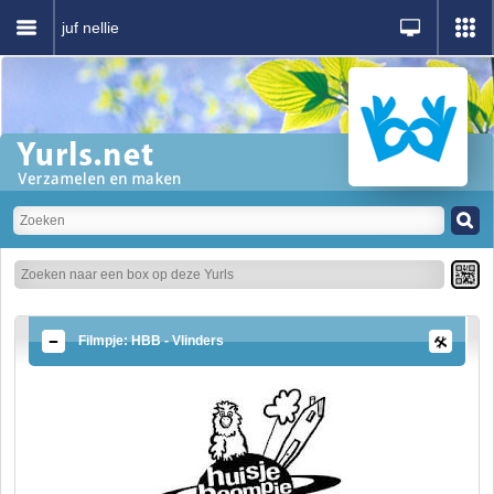
juf nellie
Filmpje: HBB - Vlinders