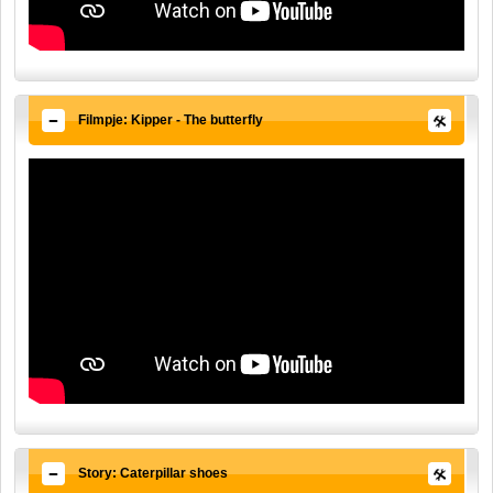
Filmpje: Kipper - The butterfly
Story: Caterpillar shoes