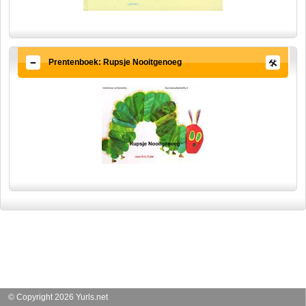
Prentenboek: Rupsje Nooitgenoeg
© Copyright 2026 Yurls.net